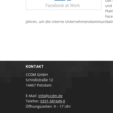
Das 
und 
Plat
Face
Jahren, um die interne Unternehmenskommunikat
KONTAKT
CCDM GmbH
Schloßstraße 12
14467 Potsdam
E-Mail:
info@ccdm.de
Telefon:
0331-581649-0
Öffnungszeiten: 9 – 17 Uhr