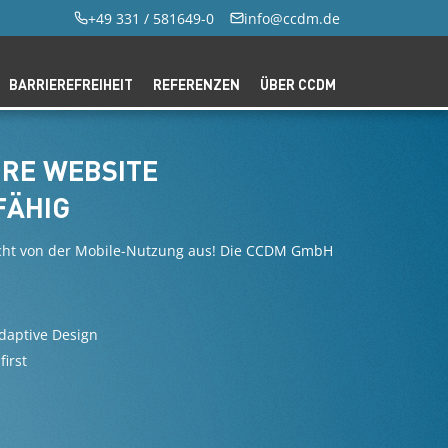
+49 331 / 581649-0
info@ccdm.de
BARRIEREFREIHEIT
REFERENZEN
ÜBER CCDM
HRE WEBSITE
FÄHIG
nicht von der Mobile-Nutzung aus! Die CCDM GmbH
daptive Design
irst