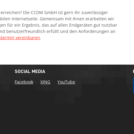
 erreichen? Die CCDM GmbH ist gern Ihr zuverlässiger
obilen Internetseite. Gemeinsam mit Ihnen erarbeiten wir
gen für ein Ergebnis, das auf allen Endgeräten gut nutzbar
 und benutzerfreundlich erfüllt und den Anforderungen an
stermin vereinbaren
.
SOCIAL MEDIA
Facebook
XING
YouTube