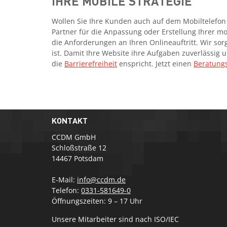
IHRE MOBILE STRATEGIE
Wollen Sie Ihre Kunden auch auf dem Mobiltelefon
Partner für die Anpassung oder Erstellung Ihrer m
die Anforderungen an Ihren Onlineauftritt. Wir sor
ist. Damit Ihre Website ihre Aufgaben zuverlässig
die
Barrierefreiheit
enspricht. Jetzt einen
Beratung
KONTAKT
CCDM GmbH
Schloßstraße 12
14467 Potsdam
E-Mail:
info@ccdm.de
Telefon:
0331-581649-0
Öffnungszeiten: 9 – 17 Uhr
Unsere Mitarbeiter sind nach ISO/IEC