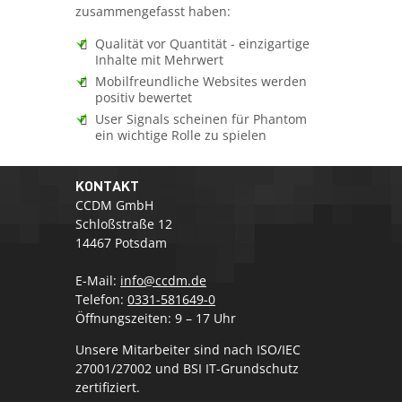
zusammengefasst haben:
Qualität vor Quantität - einzigartige
Inhalte mit Mehrwert
Mobilfreundliche Websites werden
positiv bewertet
User Signals scheinen für Phantom
ein wichtige Rolle zu spielen
KONTAKT
CCDM GmbH
Schloßstraße 12
14467 Potsdam
E-Mail:
info@ccdm.de
Telefon:
0331-581649-0
Öffnungszeiten: 9 – 17 Uhr
Unsere Mitarbeiter sind nach ISO/IEC
27001/27002 und BSI IT-Grundschutz
zertifiziert.