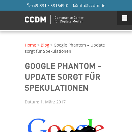
+49 331 / 581649-0
info@ccdm.de
Home
»
Blog
»
Google Phantom – Update
sorgt für Spekulationen
GOOGLE PHANTOM –
UPDATE SORGT FÜR
SPEKULATIONEN
Datum:
1. März 2017