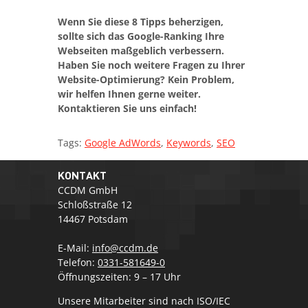
Wenn Sie diese 8 Tipps beherzigen,
sollte sich das Google-Ranking Ihre
Webseiten maßgeblich verbessern.
Haben Sie noch weitere Fragen zu Ihrer
Website-Optimierung? Kein Problem,
wir helfen Ihnen gerne weiter.
Kontaktieren Sie uns einfach!
Tags:
Google AdWords
,
Keywords
,
SEO
KONTAKT
CCDM GmbH
Schloßstraße 12
14467 Potsdam
E-Mail:
info@ccdm.de
Telefon:
0331-581649-0
Öffnungszeiten: 9 – 17 Uhr
Unsere Mitarbeiter sind nach ISO/IEC