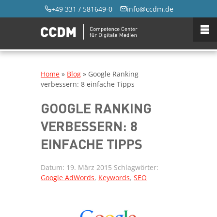
+49 331 / 581649-0
info@ccdm.de
Home
»
Blog
»
Google Ranking
verbessern: 8 einfache Tipps
GOOGLE RANKING
VERBESSERN: 8
EINFACHE TIPPS
Datum:
19. März 2015
Schlagwörter:
Google AdWords
,
Keywords
,
SEO