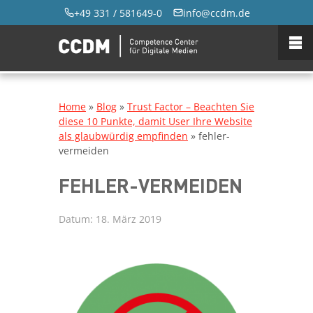
+49 331 / 581649-0
info@ccdm.de
Home
»
Blog
»
Trust Factor – Beachten Sie
diese 10 Punkte, damit User Ihre Website
als glaubwürdig empfinden
»
fehler-
vermeiden
FEHLER-VERMEIDEN
Datum:
18. März 2019