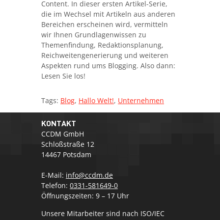
Content. In dieser ersten Artikel-Serie,
die im Wechsel mit Artikeln aus anderen
Bereichen erscheinen wird, vermitteln
wir Ihnen Grundlagenwissen zu
Themenfindung, Redaktionsplanung,
Reichweitengenerierung und weiteren
Aspekten rund ums Blogging. Also dann:
Lesen Sie los!
Tags:
Blog
,
Hallo Welt!
,
Unternehmen
KONTAKT
CCDM GmbH
Schloßstraße 12
14467 Potsdam
E-Mail:
info@ccdm.de
Telefon:
0331-581649-0
Öffnungszeiten: 9 – 17 Uhr
Unsere Mitarbeiter sind nach ISO/IEC