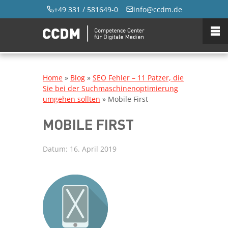
+49 331 / 581649-0
info@ccdm.de
Home
»
Blog
»
SEO Fehler – 11 Patzer, die
Sie bei der Suchmaschinenoptimierung
umgehen sollten
»
Mobile First
MOBILE FIRST
Datum:
16. April 2019