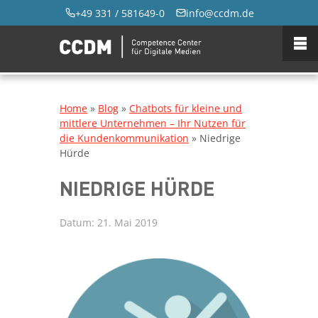
+49 331 / 581649-0
info@ccdm.de
Home
»
Blog
»
Chatbots für kleine und
mittlere Unternehmen – Ihr Nutzen für
die Kundenkommunikation
»
Niedrige
Hürde
NIEDRIGE HÜRDE
Datum:
21. Mai 2019