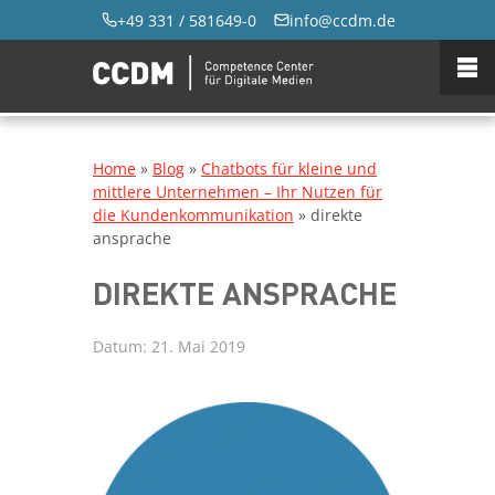
+49 331 / 581649-0
info@ccdm.de
Home
»
Blog
»
Chatbots für kleine und
mittlere Unternehmen – Ihr Nutzen für
die Kundenkommunikation
»
direkte
ansprache
DIREKTE ANSPRACHE
Datum:
21. Mai 2019