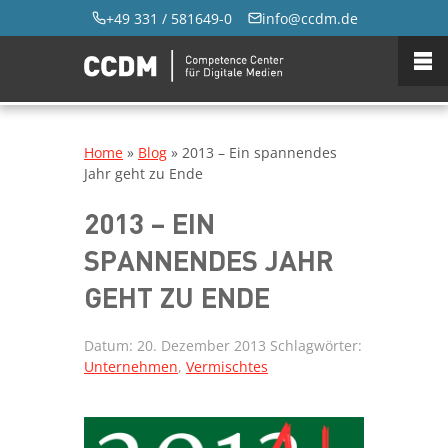
+49 331 / 581649-0
info@ccdm.de
Home
»
Blog
»
2013 – Ein spannendes
Jahr geht zu Ende
2013 – EIN
SPANNENDES JAHR
GEHT ZU ENDE
Datum:
20. Dezember 2013
Schlagwörter:
Unternehmen
,
Vermischtes