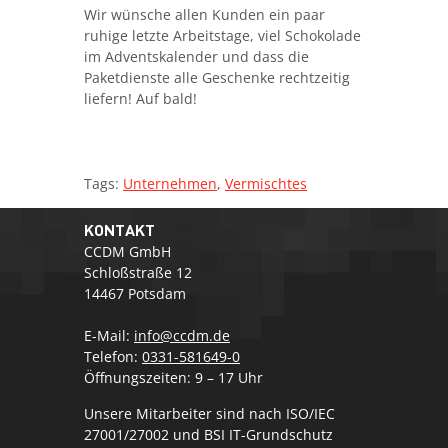
Wir wünsche allen Kunden ein paar
ruhige letzte Arbeitstage, viel Schokolade
im Adventskalender und dass die
Paketdienste alle Geschenke rechtzeitig
liefern! Auf bald!
Tags:
Unternehmen
,
Vermischtes
KONTAKT
CCDM GmbH
Schloßstraße 12
14467 Potsdam
E-Mail:
info@ccdm.de
Telefon:
0331-581649-0
Öffnungszeiten: 9 – 17 Uhr
Unsere Mitarbeiter sind nach ISO/IEC
27001/27002 und BSI IT-Grundschutz