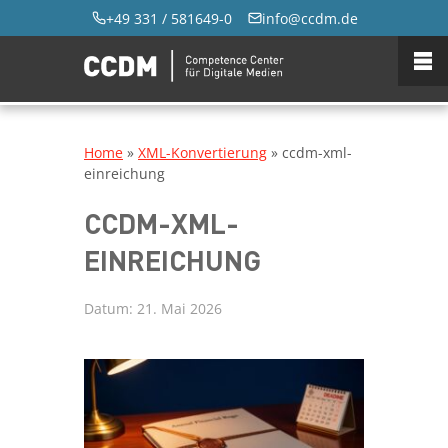
+49 331 / 581649-0
info@ccdm.de
Home
»
XML-Konvertierung
»
ccdm-xml-
einreichung
CCDM-XML-
EINREICHUNG
Datum:
21. Mai 2026