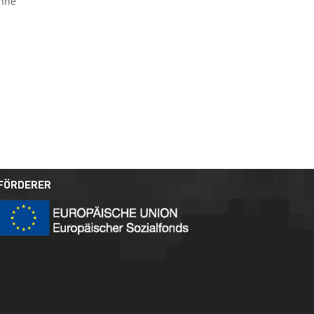
ohne
FÖRDERER