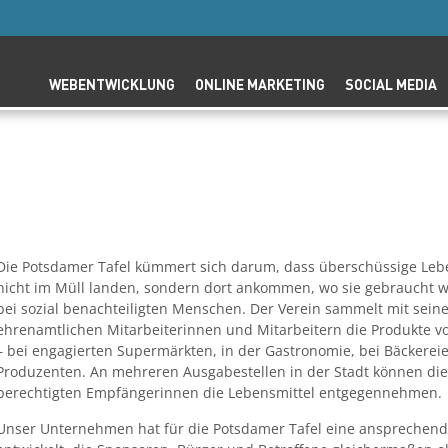
WEBENTWICKLUNG
ONLINE MARKETING
SOCIAL MEDIA
Die Potsdamer Tafel kümmert sich darum, dass überschüssige Leb
nicht im Müll landen, sondern dort ankommen, wo sie gebraucht 
bei sozial benachteiligten Menschen. Der Verein sammelt mit sein
ehrenamtlichen Mitarbeiterinnen und Mitarbeitern die Produkte vo
– bei engagierten Supermärkten, in der Gastronomie, bei Bäckerei
Produzenten. An mehreren Ausgabestellen in der Stadt können die
berechtigten Empfängerinnen die Lebensmittel entgegennehmen.
Unser Unternehmen hat für die Potsdamer Tafel eine ansprechend