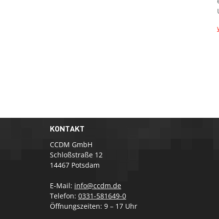
KONTAKT
CCDM GmbH
Schloßstraße 12
14467 Potsdam
E-Mail:
info@ccdm.de
Telefon:
0331-581649-0
Öffnungszeiten: 9 – 17 Uhr