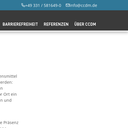
+49 331 / 581649-0
info@ccdm.de
BARRIEREFREIHEIT
REFERENZEN
ÜBER CCDM
ensmittel
werden:
en
r Ort ein
en und
e Präsenz