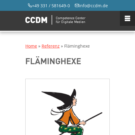
+49 331 / 581649-0
info@ccdm.de
Home
»
Referenz
»
Fläminghexe
FLÄMINGHEXE