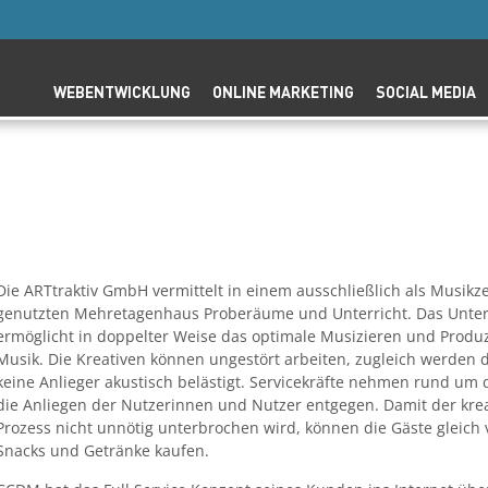
WEBENTWICKLUNG
ONLINE MARKETING
SOCIAL MEDIA
Die ARTtraktiv GmbH vermittelt in einem ausschließlich als Musik
genutzten Mehretagenhaus Proberäume und Unterricht. Das Unt
ermöglicht in doppelter Weise das optimale Musizieren und Produ
Musik. Die Kreativen können ungestört arbeiten, zugleich werden
keine Anlieger akustisch belästigt. Servicekräfte nehmen rund um 
die Anliegen der Nutzerinnen und Nutzer entgegen. Damit der krea
Prozess nicht unnötig unterbrochen wird, können die Gäste gleich 
Snacks und Getränke kaufen.