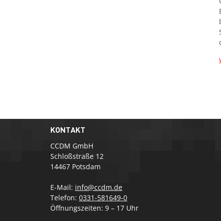
KONTAKT
CCDM GmbH
Schloßstraße 12
14467 Potsdam
E-Mail:
info@ccdm.de
Telefon:
0331-581649-0
Öffnungszeiten: 9 – 17 Uhr