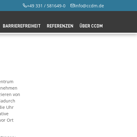
+49 331 / 581649-0
info@ccdm.de
BARRIEREFREIHEIT
REFERENZEN
ÜBER CCDM
zentrum
ernehmen
zieren von
 dadurch
die Uhr
tive
vor Ort