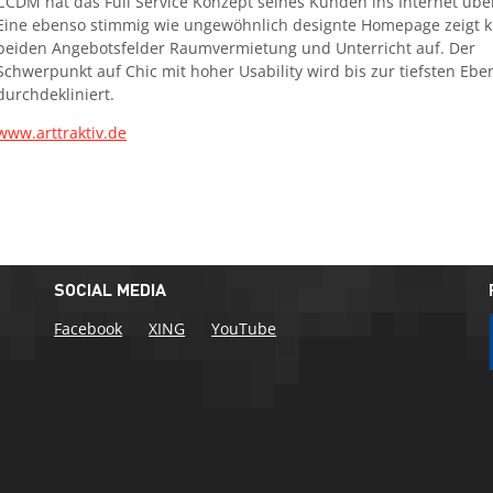
CCDM hat das Full Service Konzept seines Kunden ins Internet übe
Eine ebenso stimmig wie ungewöhnlich designte Homepage zeigt kl
beiden Angebotsfelder Raumvermietung und Unterricht auf. Der
Schwerpunkt auf Chic mit hoher Usability wird bis zur tiefsten Ebe
durchdekliniert.
www.arttraktiv.de
SOCIAL MEDIA
Facebook
XING
YouTube