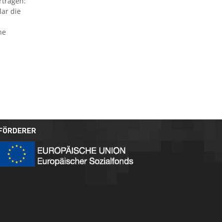
rtragen:
ar die
ne
FÖRDERER