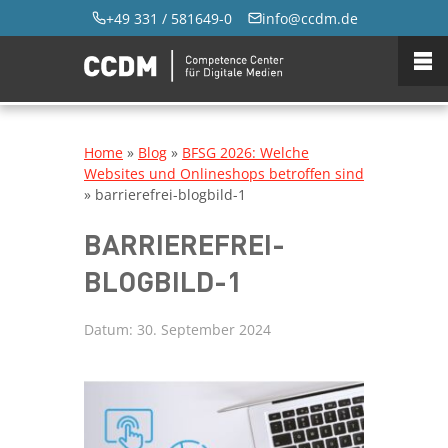
+49 331 / 581649-0
info@ccdm.de
Home
»
Blog
»
BFSG 2026: Welche
Websites und Onlineshops betroffen sind
»
barrierefrei-blogbild-1
BARRIEREFREI-
BLOGBILD-1
Datum:
30. September 2024