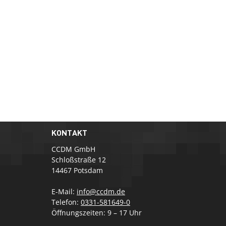
KONTAKT
CCDM GmbH
Schloßstraße 12
14467 Potsdam
E-Mail:
info@ccdm.de
Telefon:
0331-581649-0
Öffnungszeiten: 9 – 17 Uhr