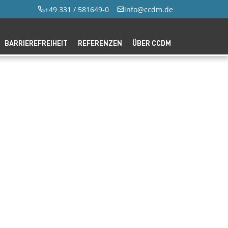
+49 331 / 581649-0
info@ccdm.de
BARRIEREFREIHEIT
REFERENZEN
ÜBER CCDM