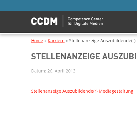
Home
»
Karriere
»
Stellenanzeige Auszubildende(r)
STELLENANZEIGE AUSZUB
Datum:
26. April 2013
Stellenanzeige Auszubildende(r) Mediagestaltung