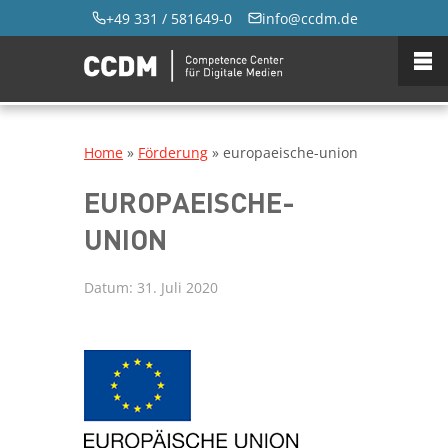
+49 331 / 581649-0
info@ccdm.de
Home
»
Förderung
»
europaeische-union
EUROPAEISCHE-
UNION
Datum:
31. Juli 2020