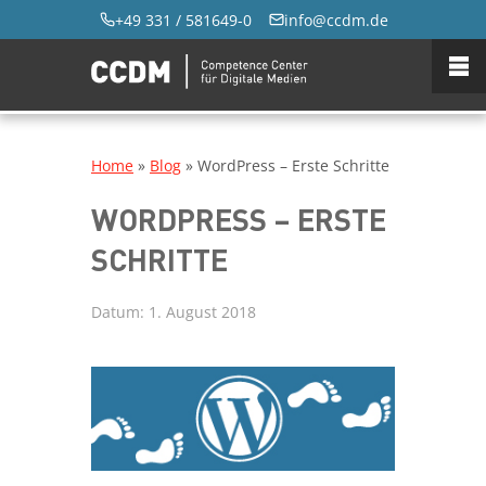
+49 331 / 581649-0
info@ccdm.de
Home
»
Blog
»
WordPress – Erste Schritte
WORDPRESS – ERSTE
SCHRITTE
Datum:
1. August 2018