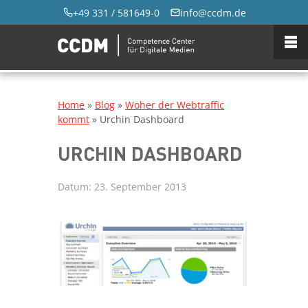
+49 331 / 581649-0
info@ccdm.de
Home
»
Blog
»
Woher der Webtraffic
kommt
»
Urchin Dashboard
URCHIN DASHBOARD
Datum:
23. September 2013