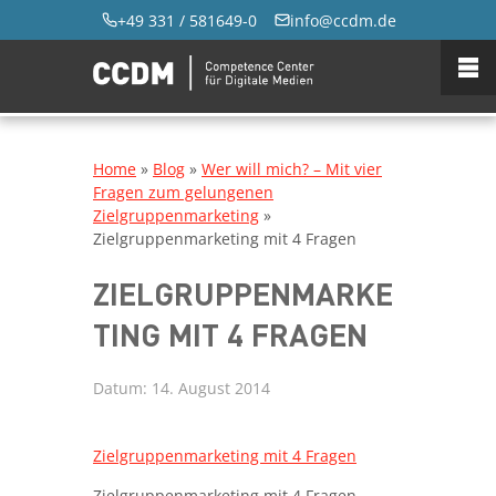
+49 331 / 581649-0
info@ccdm.de
Home
»
Blog
»
Wer will mich? – Mit vier
Fragen zum gelungenen
Zielgruppenmarketing
»
Zielgruppenmarketing mit 4 Fragen
ZIELGRUPPENMARKE
TING MIT 4 FRAGEN
Datum:
14. August 2014
Zielgruppenmarketing mit 4 Fragen
Zielgruppenmarketing mit 4 Fragen