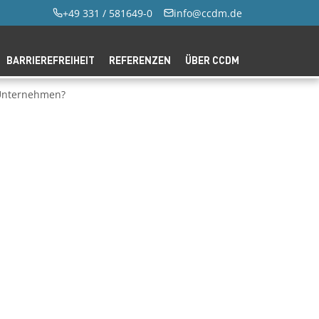
+49 331 / 581649-0
info@ccdm.de
BARRIEREFREIHEIT
REFERENZEN
ÜBER CCDM
e Unternehmen?