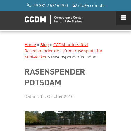
+49 331 / 581649-0
info@ccdm.de
Home
»
Blog
»
CCDM unterstützt
Rasenspender.de – Kunstrasenplatz für
Mini-Kicker
»
Rasenspender Potsdam
RASENSPENDER
POTSDAM
Datum:
14. Oktober 2016