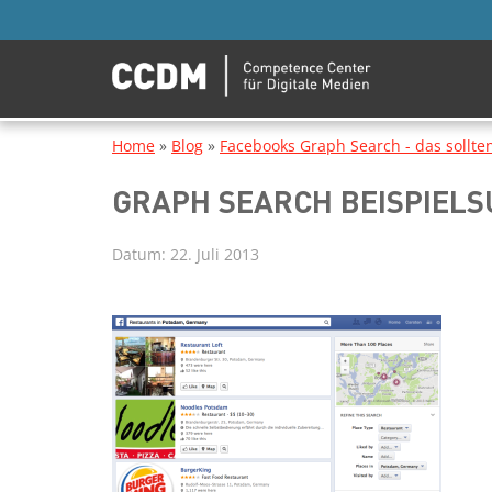
Home
»
Blog
»
Facebooks Graph Search - das sollte
GRAPH SEARCH BEISPIEL
Datum:
22. Juli 2013