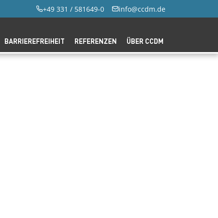
+49 331 / 581649-0
info@ccdm.de
BARRIEREFREIHEIT
REFERENZEN
ÜBER CCDM