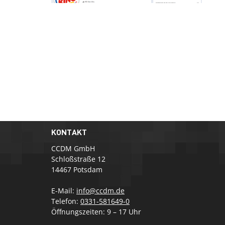
KONTAKT
CCDM GmbH
Schloßstraße 12
14467 Potsdam
E-Mail:
info@ccdm.de
Telefon:
0331-581649-0
Öffnungszeiten: 9 – 17 Uhr