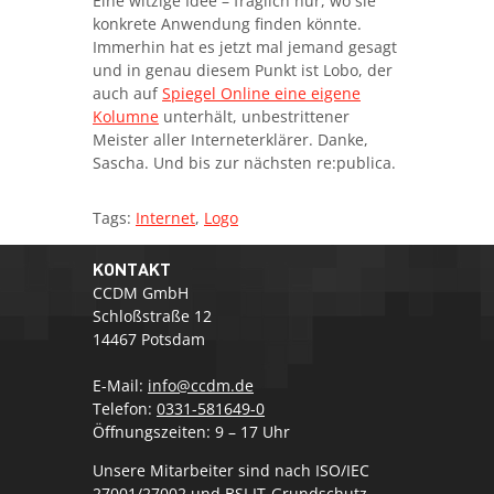
Eine witzige Idee – fraglich nur, wo sie
konkrete Anwendung finden könnte.
Immerhin hat es jetzt mal jemand gesagt
und in genau diesem Punkt ist Lobo, der
auch auf
Spiegel Online eine eigene
Kolumne
unterhält, unbestrittener
Meister aller Interneterklärer. Danke,
Sascha. Und bis zur nächsten re:publica.
Tags:
Internet
,
Logo
KONTAKT
CCDM GmbH
Schloßstraße 12
14467 Potsdam
E-Mail:
info@ccdm.de
Telefon:
0331-581649-0
Öffnungszeiten: 9 – 17 Uhr
Unsere Mitarbeiter sind nach ISO/IEC
27001/27002 und BSI IT-Grundschutz