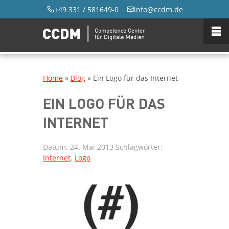
+49 331 / 581649-0
info@ccdm.de
Home
»
Blog
»
Ein Logo für das Internet
EIN LOGO FÜR DAS
INTERNET
Datum:
24. Mai 2013
Schlagwörter:
Internet
,
Logo