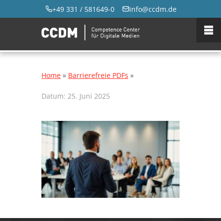
+49 331 / 581649-0
info@ccdm.de
Home
»
Barrierefreie PDFs
»
Datum:
25. Juni 2025