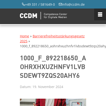
+49 331 / 581649-0
info@ccdm.de
Home
»
Barrierefreiheitsstärkungsgesetz
2025
»
1000_f_892218650_aohrxhxuzhnfv1lvbsdewt9zqs20ah
1000_F_892218650_A
OHRXHXUZHNFV1LVB
SDEWT9ZQS20AHY6
Datum:
19. November 2024