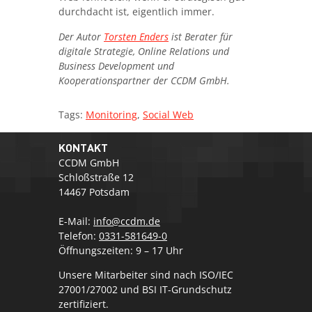
durchdacht ist, eigentlich immer.
Der Autor
Torsten Enders
ist Berater für
digitale Strategie, Online Relations und
Business Development und
Kooperationspartner der CCDM GmbH.
Tags:
Monitoring
,
Social Web
KONTAKT
CCDM GmbH
Schloßstraße 12
14467 Potsdam
E-Mail:
info@ccdm.de
Telefon:
0331-581649-0
Öffnungszeiten: 9 – 17 Uhr
Unsere Mitarbeiter sind nach ISO/IEC
27001/27002 und BSI IT-Grundschutz
zertifiziert.