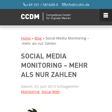
+49 331 / 581649-0
info@ccdm.de
Home
»
Blog
»
Social Media Monitoring –
mehr als nur Zahlen
SOCIAL MEDIA
MONITORING – MEHR
ALS NUR ZAHLEN
Datum:
25. Juni 2013
Schlagwörter:
Monitoring
,
Social Web